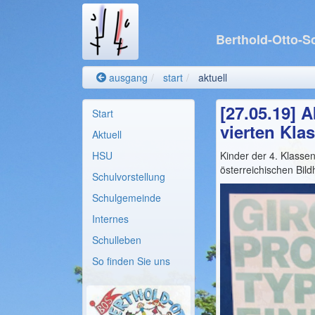
Berthold-Otto-S
ausgang
start
aktuell
[27.05.19] 
Start
vierten Kla
Aktuell
HSU
Kinder der 4. Klasse
österreichischen Bil
Schulvorstellung
Schulgemeinde
Internes
Schulleben
So finden Sie uns