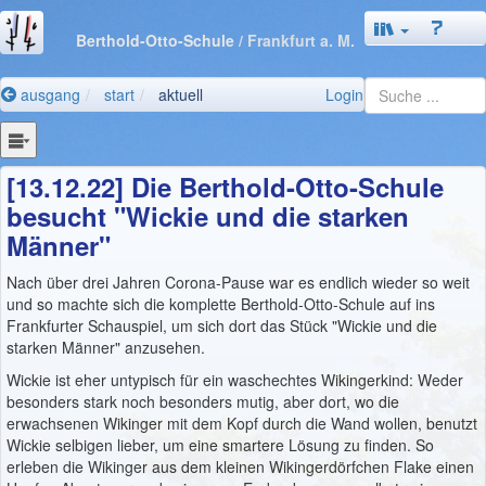
Berthold-Otto-Schule
/ Frankfurt a. M.
ausgang
start
aktuell
Login
[13.12.22] Die Berthold-Otto-Schule
besucht "Wickie und die starken
Männer"
Nach über drei Jahren Corona-Pause war es endlich wieder so weit
und so machte sich die komplette Berthold-Otto-Schule auf ins
Frankfurter Schauspiel, um sich dort das Stück "Wickie und die
starken Männer" anzusehen.
Wickie ist eher untypisch für ein waschechtes Wikingerkind: Weder
besonders stark noch besonders mutig, aber dort, wo die
erwachsenen Wikinger mit dem Kopf durch die Wand wollen, benutzt
Wickie selbigen lieber, um eine smartere Lösung zu finden. So
erleben die Wikinger aus dem kleinen Wikingerdörfchen Flake einen